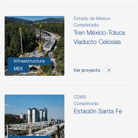
Estado de México
Completado
Tren México-Toluca
Viaducto Celosías
Infraestructura
MEX
Ver proyecto
CDMX
Completado
Estación Santa Fe