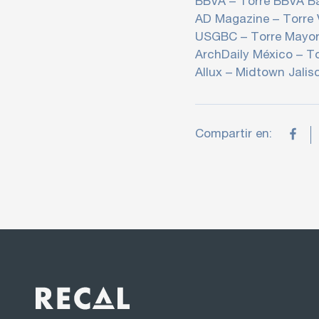
BBVA – Torre BBVA Ba
AD Magazine – Torre V
USGBC – Torre Mayo
ArchDaily México – To
Allux – Midtown Jalis
Compartir en: