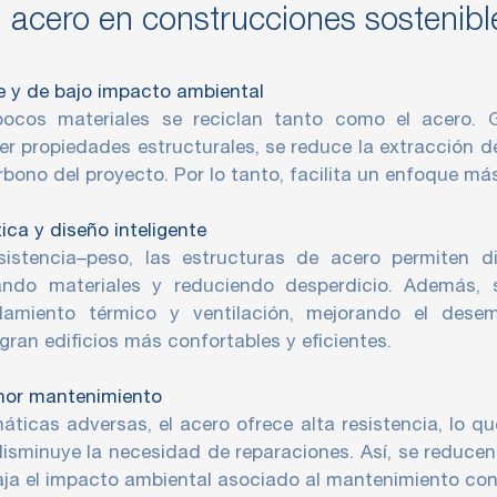
l acero en construcciones sostenibl
ble y de bajo impacto ambiental
pocos materiales se reciclan tanto como el acero.
rder propiedades estructurales, se reduce la extracción d
arbono del proyecto. Por lo tanto, facilita un enfoque má
tica y diseño inteligente
sistencia–peso, las estructuras de acero permiten d
zando materiales y reduciendo desperdicio. Además, 
slamiento térmico y ventilación, mejorando el dese
gran edificios más confortables y eficientes.
enor mantenimiento
áticas adversas, el acero ofrece alta resistencia, lo que
disminuye la necesidad de reparaciones. Así, se reducen
aja el impacto ambiental asociado al mantenimiento con