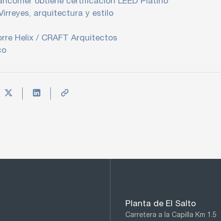
ncomer obtiene certificación LEED Platino
irreyes, arquitectura y estilo
r
rre Helix / CRAFT Arquitectos
co
Planta de El Salto
Carretera a la Capilla Km 1.5