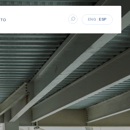
ENG
ESP
CTO