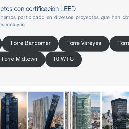
ctos con certificación LEED
hemos participado en diversos proyectos que han obt
s incluyen:
Torre Bancomer
Torre Virreyes
Torr
Torre Midtown
10 WTC