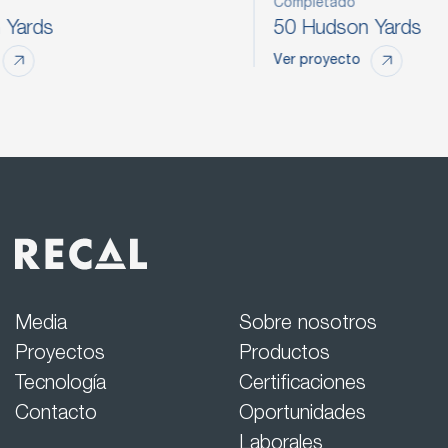
Completado
Compl
30 Hudson Yards
50 H
Ver proyecto
Ver pr
Media
Sobre nosotros
Proyectos
Productos
Tecnología
Certificaciones
Contacto
Oportunidades
Laborales