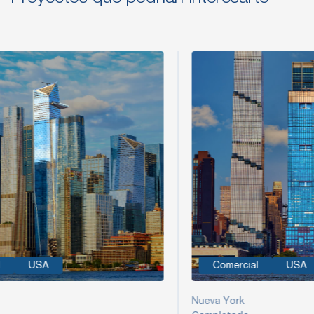
Comercial
USA
Co
Nueva York
Nueva 